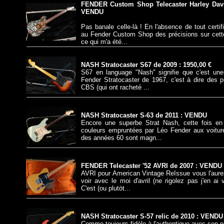
FENDER Custom Shop Telecaster Harley Davi
VENDU
NOUVEAUTE
Pas banale celle-là ! En l'absence de tout certif
au Fender Custom Shop des précisions sur cette 
ce qui m'a été...
NASH Stratocaster S67 de 2009 : 1950,00 €
S67 en language "Nash" signifie que c'est une
Fender Stratocaster de 1967, c'est à dire des 
CBS (qui ont racheté ...
NASH Stratocaster S-63 de 2011 : VENDU
Encore une superbe Strat Nash, cette fois en
couleurs empruntées par Léo Fender aux voiture
des années 60 sont magn...
FENDER Telecaster '52 AVRI de 2007 : VENDU
AVRI pour American Vintage ReIssue vous l'aurez
voir avec le moi d'avril (ne rigolez pas j'en ai v
C'est (ou plutöt...
NASH Stratocaster S-57 relic de 2010 : VENDU
Comme toujours fidèle à l'authentique avec son 