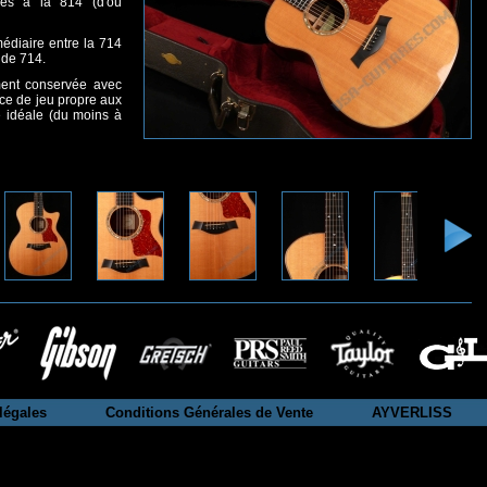
ées à la 814 (d'où
édiaire entre la 714
 de 714.
ment conservée avec
nce de jeu propre aux
ne idéale (du moins à
légales
Conditions Générales de Vente
AYVERLISS